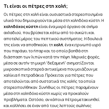
Τι είναι οι πέτρες στη χολή;
Οι πέτρες στη χολή είναι ουσιαστικά στερεοποιημένα
υλικά που δημιουργούνται μέσα στη χοληδόχο κύστη. Η
χοληδόχος κύστη
είναι ένα μικρό όργανο σε σχήμα
αχλαδιού, που βρίσκεται κάτω από το συκώτι και
αποτελεί μέρος του πεπτικού συστήματος. Η δουλειά
της είναι να αποθηκεύει τη
χολή
, ένα κιτρινωπό υγρό
που παράγει το ήπαρ και το οποίο βοηθά στη
διάσπαση των λιπών κατά την πέψη. Μερικές φορές,
μέσα σε αυτήν τη μικρή “δεξαμενή” σχηματίζονται
μικροσκοπικά στερεά αντικείμενα που μοιάζουν με
χαλίκια ή πετραδάκια. Πρόκειται για πέτρες που
αποτελούνται από συστατικά της χολής τα οποία
στερεοποιήθηκαν. Συνήθως οι πέτρες παραμένουν
μέσα στη χοληδόχο κύστη χωρίς να προκαλούν
προβλήματα. Ωστόσο, αν κάποια πέτρα μετακινηθεί
και κολλήσει σε έναν από τους λεπτούς σωλήνες