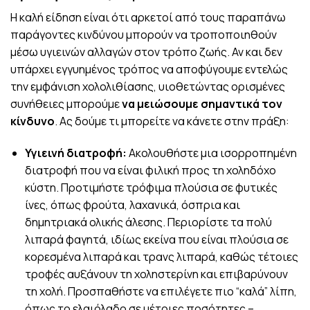
Η καλή είδηση είναι ότι αρκετοί από τους παραπάνω
παράγοντες κινδύνου μπορούν να τροποποιηθούν
μέσω υγιεινών αλλαγών στον τρόπο ζωής. Αν και δεν
υπάρχει εγγυημένος τρόπος να αποφύγουμε εντελώς
την εμφάνιση χολολιθίασης, υιοθετώντας ορισμένες
συνήθειες μπορούμε
να μειώσουμε σημαντικά τον
κίνδυνο
. Ας δούμε τι μπορείτε να κάνετε στην πράξη:
Υγιεινή διατροφή:
Ακολουθήστε μια ισορροπημένη
διατροφή που να είναι φιλική προς τη χοληδόχο
κύστη. Προτιμήστε τρόφιμα πλούσια σε φυτικές
ίνες, όπως φρούτα, λαχανικά, όσπρια και
δημητριακά ολικής άλεσης. Περιορίστε τα πολύ
λιπαρά φαγητά, ιδίως εκείνα που είναι πλούσια σε
κορεσμένα λιπαρά και τρανς λιπαρά, καθώς τέτοιες
τροφές αυξάνουν τη χοληστερίνη και επιβαρύνουν
τη χολή. Προσπαθήστε να επιλέγετε πιο “καλά” λίπη,
όπως το ελαιόλαδο σε μέτριες ποσότητες –