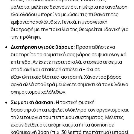
μάλιστα, μελέτες δείχνουν ότι η μέτρια κατανάλωση
ελαιολάδου μπορεί να μειώσει τις πιθανότητες
εμφάνισης χολόλιθων. Γενικά, η μεσογειακή
διατροφή με την ποικιλία της θεωρείται ιδανική για
την πρόληψη.
Διατήρηση υγιούς βάρους:
Προσπαθήστε να
διατηρείτε το σωματικό σας βάρος σε φυσιολογικά
επίπεδα. Αν έχετε περιττά κιλά, στοχεύστε σε μια
σταδιακή και σταθερή απώλεια – όχι σε
εξαντλητικές δίαιτες-αστραπή. Χάνοντας βάρος
αργά αλλά σταθερά μειώνετε σημαντικά τον κίνδυνο
σχηματισμού χολόλιθων.
Σωματική άσκηση:
Η τακτική φυσική
δραστηριότητα ωφελεί ολόκληρο τον οργανισμό και
τη λειτουργία του πεπτικού συστήματος. Μελέτες
έχουν δείξει ότι ακόμη και μια ήπια άσκηση σε
καθημερινή βάση (π.χ. 30 λεπτά περπάτημα) μπορεί