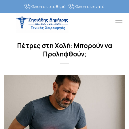
Skip
Κλήση σε σταθερό
Κλήση σε κινητό
to
content
Πέτρες στη Χολή: Μπορούν να
Προληφθούν;