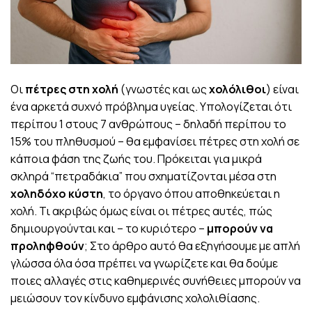
Οι
πέτρες στη χολή
(γνωστές και ως
χολόλιθοι
) είναι
ένα αρκετά συχνό πρόβλημα υγείας. Υπολογίζεται ότι
περίπου 1 στους 7 ανθρώπους – δηλαδή περίπου το
15% του πληθυσμού – θα εμφανίσει πέτρες στη χολή σε
κάποια φάση της ζωής του. Πρόκειται για μικρά
σκληρά “πετραδάκια” που σχηματίζονται μέσα στη
χοληδόχο κύστη
, το όργανο όπου αποθηκεύεται η
χολή. Τι ακριβώς όμως είναι οι πέτρες αυτές, πώς
δημιουργούνται και – το κυριότερο –
μπορούν να
προληφθούν
; Στο άρθρο αυτό θα εξηγήσουμε με απλή
γλώσσα όλα όσα πρέπει να γνωρίζετε και θα δούμε
ποιες αλλαγές στις καθημερινές συνήθειες μπορούν να
μειώσουν τον κίνδυνο εμφάνισης χολολιθίασης.