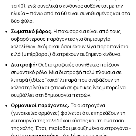
τα 40), ενώ συνολικά ο κίνδυνος αυξάνεται με την
ηλικία – πάνω από τα 60 είναι συνηθισμένος και στα
δύο φύλα.
Σωματικό βάρος:
Η παχυσαρκία είναι από τους
σοβαρότερους παράγοντες για δημιουργία
χολολίθων. Ακόμα και όσοι έχουν λίγα παραπανίσια
κιλά (υπέρβαροι) διατρέχουν αυξημένο κίνδυνο.
Διατροφή:
Οι διατροφικές συνήθειες παίζουν
σημαντικό ρόλο. Μια διατροφή πολύ πλούσια σε
λιπαρά (ιδίως “κακά” λιπαρά που ανεβάζουν τη
χοληστερίνη) και φτωχή σε φυτικές ίνες μπορεί να
συμβάλλει στη δημιουργία πετρών.
Ορμονικοί παράγοντες:
Τα οιστρογόνα
(γυναικείες ορμόνες) φαίνεται ότι επηρεάζουν τη
λειτουργία της χοληδόχου κύστης και τη σύσταση
της χολής. Έτσι, περίοδοι με αυξημένα οιστρογόνα –
όπως η
εγκυμοσύνη
– ή η λήψη ορμονικών