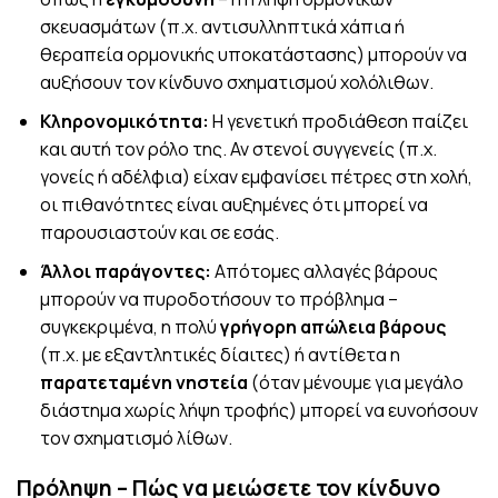
σκευασμάτων (π.χ. αντισυλληπτικά χάπια ή
θεραπεία ορμονικής υποκατάστασης) μπορούν να
αυξήσουν τον κίνδυνο σχηματισμού χολόλιθων.
Κληρονομικότητα:
Η γενετική προδιάθεση παίζει
και αυτή τον ρόλο της. Αν στενοί συγγενείς (π.χ.
γονείς ή αδέλφια) είχαν εμφανίσει πέτρες στη χολή,
οι πιθανότητες είναι αυξημένες ότι μπορεί να
παρουσιαστούν και σε εσάς.
Άλλοι παράγοντες:
Απότομες αλλαγές βάρους
μπορούν να πυροδοτήσουν το πρόβλημα –
συγκεκριμένα, η πολύ
γρήγορη απώλεια βάρους
(π.χ. με εξαντλητικές δίαιτες) ή αντίθετα η
παρατεταμένη νηστεία
(όταν μένουμε για μεγάλο
διάστημα χωρίς λήψη τροφής) μπορεί να ευνοήσουν
τον σχηματισμό λίθων.
Πρόληψη – Πώς να μειώσετε τον κίνδυνο