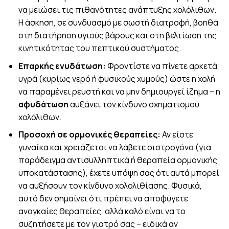
να μειώσει τις πιθανότητες ανάπτυξης χολόλιθων.
Η άσκηση, σε συνδυασμό με σωστή διατροφή, βοηθά
στη διατήρηση υγιούς βάρους και στη βελτίωση της
κινητικότητας του πεπτικού συστήματος.
Επαρκής ενυδάτωση:
Φροντίστε να πίνετε αρκετά
υγρά (κυρίως νερό ή φυσικούς χυμούς) ώστε η χολή
να παραμένει ρευστή και να μην δημιουργεί ίζημα – η
αφυδάτωση
αυξάνει τον κίνδυνο σχηματισμού
χολόλιθων.
Προσοχή σε ορμονικές θεραπείες:
Αν είστε
γυναίκα και χρειάζεται να λάβετε οιστρογόνα (για
παράδειγμα αντισυλληπτικά ή θεραπεία ορμονικής
υποκατάστασης), έχετε υπόψη σας ότι αυτά μπορεί
να αυξήσουν τον κίνδυνο χολολιθίασης. Φυσικά,
αυτό δεν σημαίνει ότι πρέπει να αποφύγετε
αναγκαίες θεραπείες, αλλά καλό είναι να το
συζητήσετε με τον γιατρό σας – ειδικά αν