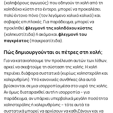
(χοληφόρους αγωγούς) που οδηγούν τη χολή από τη
χοληδόχο κύστη στο έντερο, μπορεί να προκαλέσει
πολύ έντονο πόνο (τον λεγόμενο χολικό κολικό) και
σοβαρές επιπλοκές. Για παράδειγμα, μπορεί να
προκληθεί
φλεγμονή της χοληδόχου κύστης
(χοληκυστίτιδα) ή ακόμα και
φλεγμονή του
παγκρέατος
(παγκρεατίτιδα).
Πώς δημιουργούνται οι πέτρες στη χολή;
Για να κατανοήσουμε την προέλευση αυτών των λίθων,
αρκεί να σκεφτούμε τη σύσταση της χολής. Η χολή
περιέχει διάφορα συστατικά (κυρίως χοληστερόλη και
χολερυθρίνη). Υπό κανονικές συνθήκες όλα αυτά
βρίσκονται σε μια ισορροπία μέσα στο υγρό της χολής.
Αν όμως διαταραχθεί αυτή η ισορροπία – για
παράδειγμα, αν υπάρχει υπερβολικά μεγάλη ποσότητα
χοληστερόλης ή χολερυθρίνης – τότε αυτά τα
συστατικά μπορεί να αρχίσουν να καθιζάνουν και να