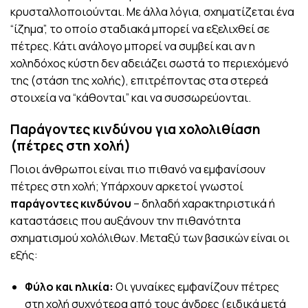
κρυσταλλοποιούνται. Με άλλα λόγια, σχηματίζεται ένα
“ίζημα”, το οποίο σταδιακά μπορεί να εξελιχθεί σε
πέτρες. Κάτι ανάλογο μπορεί να συμβεί και αν η
χοληδόχος κύστη δεν αδειάζει σωστά το περιεχόμενό
της (στάση της χολής), επιτρέποντας στα στερεά
στοιχεία να “κάθονται” και να συσσωρεύονται.
Παράγοντες κινδύνου για χολολιθίαση
(πέτρες στη χολή)
Ποιοι άνθρωποι είναι πιο πιθανό να εμφανίσουν
πέτρες στη χολή; Υπάρχουν αρκετοί γνωστοί
παράγοντες κινδύνου
– δηλαδή χαρακτηριστικά ή
καταστάσεις που αυξάνουν την πιθανότητα
σχηματισμού χολόλιθων. Μεταξύ των βασικών είναι οι
εξής:
Φύλο και ηλικία:
Οι γυναίκες εμφανίζουν πέτρες
στη χολή συχνότερα από τους άνδρες (ειδικά μετά